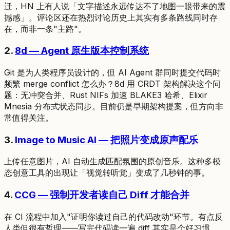
迁，HN 上有人说「文字描述永远传达不了地图一眼带来的震
撼感」。评论区还在热烈讨论历史上其实有多条路线同时存
在，而非一条"主路"。
2.
8d — Agent 原生版本控制系统
Git 是为人类程序员设计的，但 AI Agent 群同时提交代码时
频繁 merge conflict 怎么办？8d 用 CRDT 架构解决这个问
题：无冲突合并、Rust NIFs 加速 BLAKE3 哈希、Elixir
Mnesia 分布式状态同步。目前仍是早期架构提案，但方向非
常值得关注。
3.
Image to Music AI — 把照片变成原声配乐
上传任意图片，AI 自动生成匹配氛围的原创音乐。这种多模
态创意工具的出现让「视觉转听觉」变成了几秒钟的事。
4.
CCG — 强制开发者读自己 Diff 才能合并
在 CI 流程中加入"证明你读过自己的代码改动"环节。有点反
人类但很有哲理——写完代码读一遍 diff 其实是个好习惯。