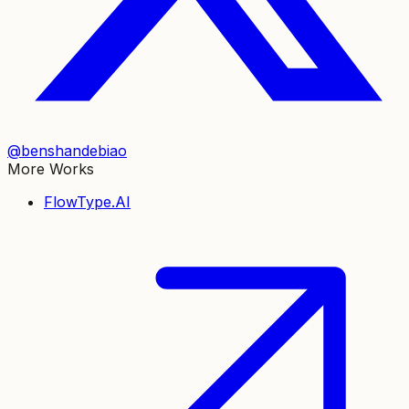
@benshandebiao
More Works
FlowType.AI