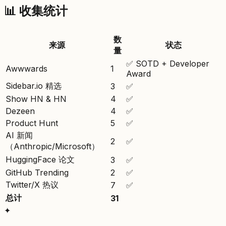
📊 收集统计
数
来源
状态
量
✅ SOTD + Developer
Awwwards
1
Award
Sidebar.io 精选
3
✅
Show HN & HN
4
✅
Dezeen
4
✅
Product Hunt
5
✅
AI 新闻
2
✅
（Anthropic/Microsoft）
HuggingFace 论文
3
✅
GitHub Trending
2
✅
Twitter/X 热议
7
✅
总计
31
✦