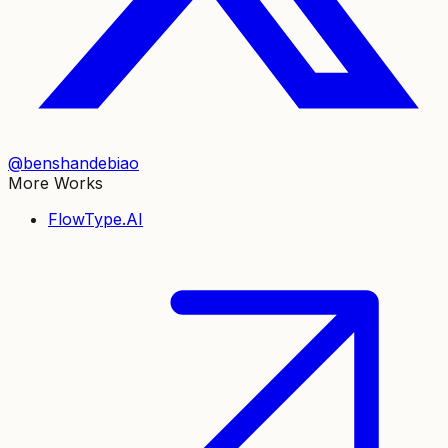
@benshandebiao
More Works
FlowType.AI