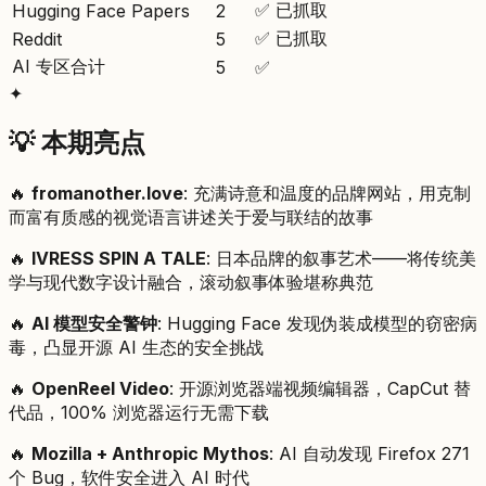
✅ 已抓取
Hugging Face Papers
2
✅ 已抓取
Reddit
5
AI 专区合计
5
✅
✦
💡 本期亮点
🔥
fromanother.love
: 充满诗意和温度的品牌网站，用克制
而富有质感的视觉语言讲述关于爱与联结的故事
🔥
IVRESS SPIN A TALE
: 日本品牌的叙事艺术——将传统美
学与现代数字设计融合，滚动叙事体验堪称典范
🔥
AI 模型安全警钟
: Hugging Face 发现伪装成模型的窃密病
毒，凸显开源 AI 生态的安全挑战
🔥
OpenReel Video
: 开源浏览器端视频编辑器，CapCut 替
代品，100% 浏览器运行无需下载
🔥
Mozilla + Anthropic Mythos
: AI 自动发现 Firefox 271
个 Bug，软件安全进入 AI 时代