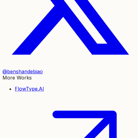
@benshandebiao
More Works
FlowType.AI