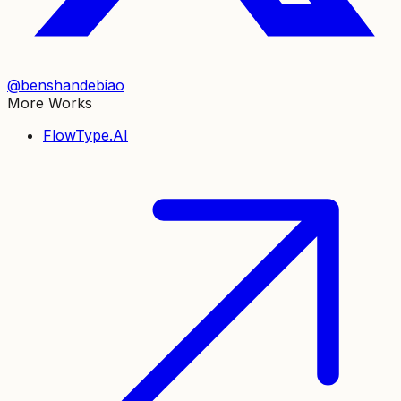
@benshandebiao
More Works
FlowType.AI