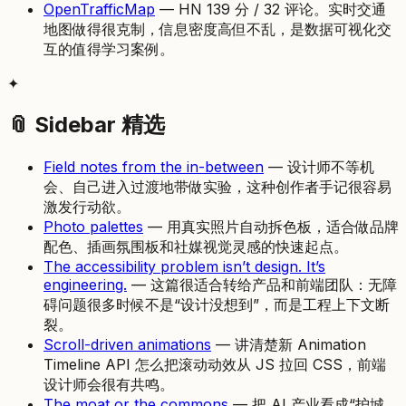
OpenTrafficMap
— HN 139 分 / 32 评论。实时交通
地图做得很克制，信息密度高但不乱，是数据可视化交
互的值得学习案例。
✦
📎 Sidebar 精选
Field notes from the in-between
— 设计师不等机
会、自己进入过渡地带做实验，这种创作者手记很容易
激发行动欲。
Photo palettes
— 用真实照片自动拆色板，适合做品牌
配色、插画氛围板和社媒视觉灵感的快速起点。
The accessibility problem isn’t design. It’s
engineering.
— 这篇很适合转给产品和前端团队：无障
碍问题很多时候不是“设计没想到”，而是工程上下文断
裂。
Scroll-driven animations
— 讲清楚新 Animation
Timeline API 怎么把滚动动效从 JS 拉回 CSS，前端
设计师会很有共鸣。
The moat or the commons
— 把 AI 产业看成“护城