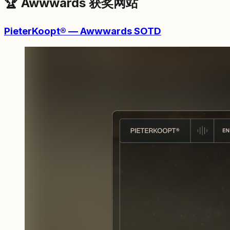
🏆 Awwwards 获奖网站
PieterKoopt® — Awwwards SOTD